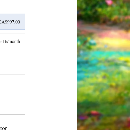
CA$997.00
.16/month
tor