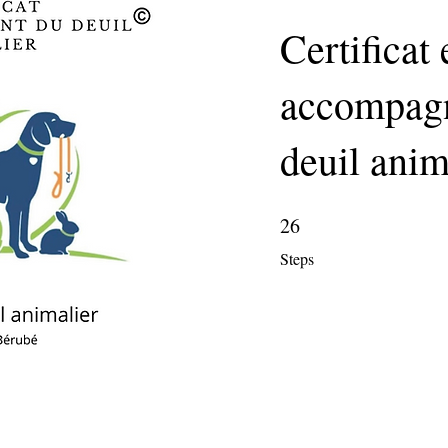
Certificat 
accompag
deuil anim
26
26 Steps
Steps