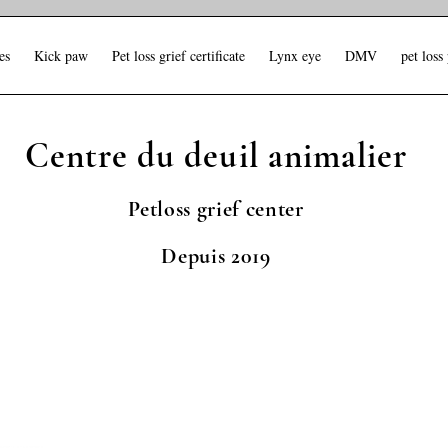
es
Kick paw
Pet loss grief certificate
Lynx eye
DMV
pet loss
Centre du deuil animalier
Petloss grief center
Depuis 2019