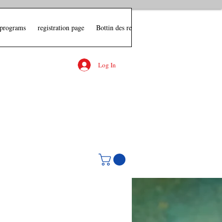
 programs
registration page
Bottin des ressources Relation d'aide
sho
Log In