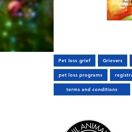
Pet loss grief
Grievers
pet loss programs
regist
terms and conditions