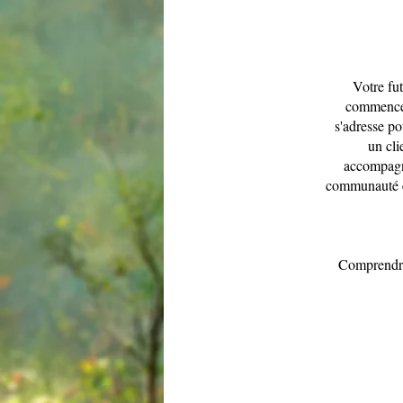
Votre fu
commence 
s'adresse p
un cl
accompagne
communauté et 
Comprendre l