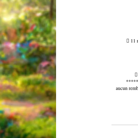
 11 m

******