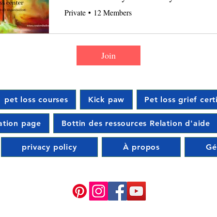
Private
•
12 Members
Join
pet loss courses
Kick paw
Pet loss grief cert
ration page
Bottin des ressources Relation d'aide
privacy policy
À propos
Gé