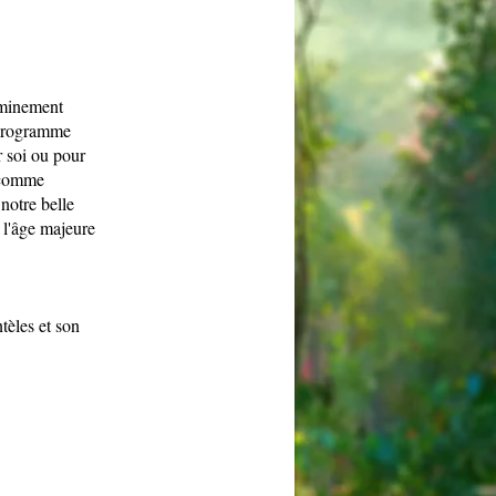
eminement
 programme
 soi ou pour
 comme
notre belle
r l'âge majeure
ntèles et son