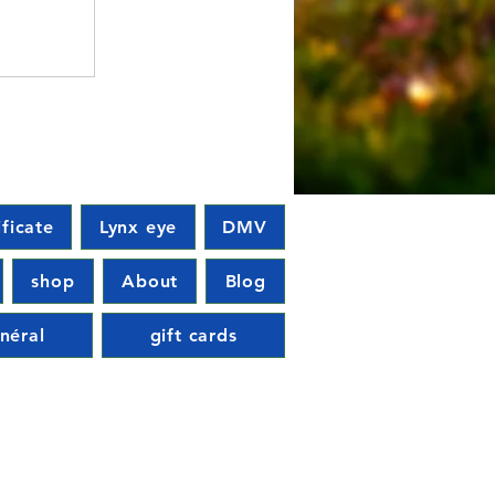
ificate
Lynx eye
DMV
shop
About
Blog
néral
gift cards