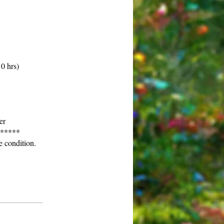
10 hrs)
er
. *****