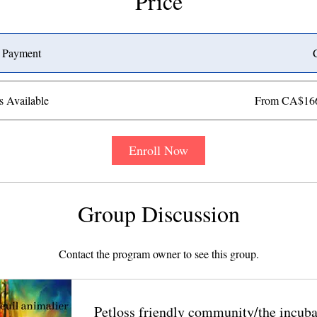
Price
e Payment
s Available
From CA$166
Enroll Now
Group Discussion
Contact the program owner to see this group.
Petloss friendly community/the incuba