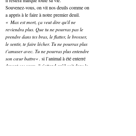
il restera marqué toute sa vie.
Souvenez-vous, on vit nos deuils comme on 
a appris à le faire à notre premier deuil.
«  Max est mort, ça veut dire qu'il ne 
reviendra plus. Que tu ne pourras pas le 
prendre dans tes bras, le flatter, le brosser, 
le sentir, te faire lécher. Tu ne pourras plus 
t’amuser avec. Tu ne pourras plus entendre 
son cœur battre« .
 si l’animal à été enterré 
devant ses yeux, il s’attend qu’il soit dans la 
maison à son retour, il le cherche partout. À 
cet âge, il pose beaucoup de question sur la 
mort, même si il ne saisie pas bien le 
principe irrévocable.
Malgré que vous avez beaucoup de peine, 
veuillez entant qu’adulte à bien peser les 
mots de ce que vous dite à votre enfant, car 
il restera marqué toute sa vie.