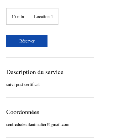
15 min
1
Location 1
5
m
i
n
Réserver
Description du service
suivi post certificat
Coordonnées
centredudeuilanimalier@gmail.com