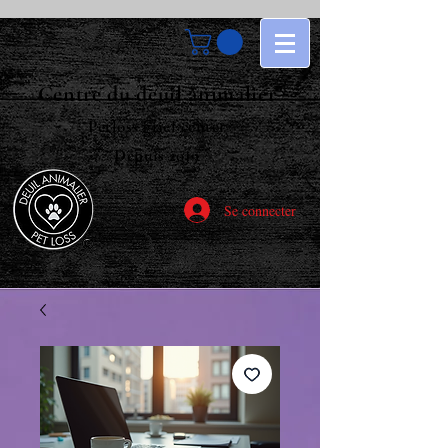
Centre du deuil animalier
Petloss grief center
Depuis 2019
Se connecter