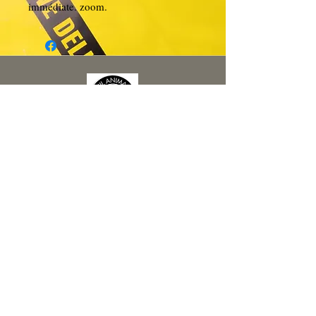
immédiate. zoom.
Vous avez des questions? avant de nous
écrire, il y a pleins de réponses dans
FAQ. visiter cette page.
2025 Centre du deuil animalier/Petloss
center tout droits réservés for questions
and support, please email us at
centredudeuilanimalier@gmail.com